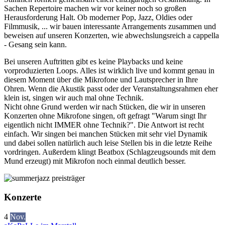
Sachen Repertoire machen wir vor keiner noch so großen
Herausforderung Halt. Ob moderner Pop, Jazz, Oldies oder
Filmmusik, ... wir bauen interessante Arrange­ments zusammen und
beweisen auf unseren Konzerten, wie abwechslungsreich
a cappella
- Gesang sein kann.
Bei unseren Auftritten gibt es keine Playbacks und keine
vorproduzierten Loops. Alles ist wirklich live und kommt genau in
diesem Moment über die Mikrofone und Lautsprecher in Ihre
Ohren. Wenn die Akustik passt oder der Veranstal­tungsrahmen eher
klein ist, singen wir auch mal ohne Technik.
Nicht ohne Grund werden wir nach Stücken, die wir in unseren
Konzerten ohne Mikrofone singen, oft gefragt "Warum singt Ihr
eigentlich nicht IMMER ohne Technik?". Die Antwort ist recht
einfach. Wir singen bei manchen Stücken mit sehr viel Dynamik
und dabei sollen natürlich auch leise Stellen bis in die letzte Reihe
vordringen. Außerdem klingt Beatbox (Schlagzeugsounds mit dem
Mund erzeugt) mit Mikrofon noch einmal deutlich besser.
Konzerte
4
Nov.