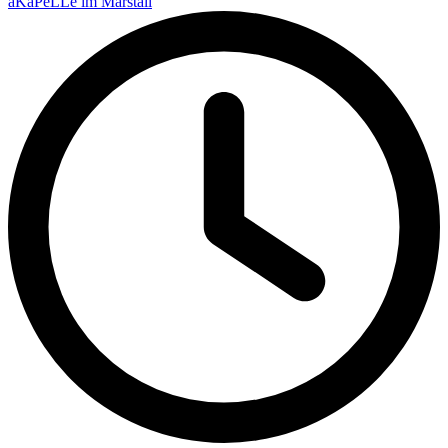
aKaPeLLe im Marstall