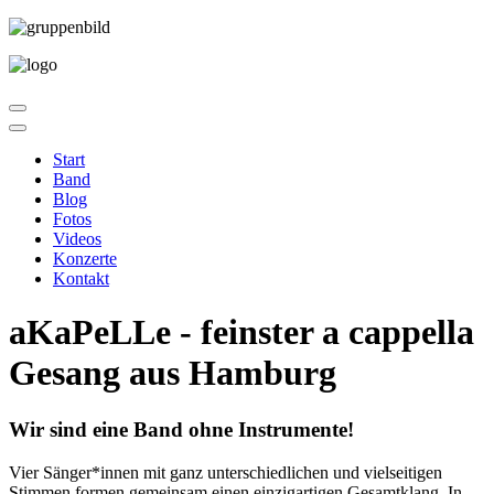
Start
Band
Blog
Fotos
Videos
Konzerte
Kontakt
aKaPeLLe - feinster
a cappella
Gesang aus Hamburg
Wir sind eine Band ohne Instrumente!
Vier Sänger*innen mit ganz unterschiedlichen und vielseitigen
Stimmen formen gemeinsam einen einzigartigen Gesamtklang. In