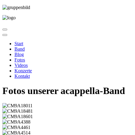
Start
Band
Blog
Fotos
Videos
Konzerte
Kontakt
Fotos unserer acappella-Band